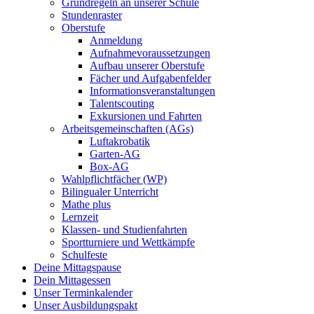
Grundregeln an unserer Schule
Stundenraster
Oberstufe
Anmeldung
Aufnahmevoraussetzungen
Aufbau unserer Oberstufe
Fächer und Aufgabenfelder
Informationsveranstaltungen
Talentscouting
Exkursionen und Fahrten
Arbeitsgemeinschaften (AGs)
Luftakrobatik
Garten-AG
Box-AG
Wahlpflichtfächer (WP)
Bilingualer Unterricht
Mathe plus
Lernzeit
Klassen- und Studienfahrten
Sportturniere und Wettkämpfe
Schulfeste
Deine Mittagspause
Dein Mittagessen
Unser Terminkalender
Unser Ausbildungspakt