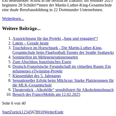
Ein bedeutender Schritt in die berufliche Zukunft: Im Sommer 2025
beginnen 28 Schüler\*innen der Martin-Luther-King-Gesamtschule
eine duale Berufsausbildung in 22 Dortmunder Unternehmen.
Weiterlesen...
Weitere Beiträge...
Auszeichnung für das Projekt „Jung und engagiert“!
Latein – Gerade heute
Touchdown im Hoeschpark - Die Martin-Luther-King-
Gesamtschule beim Flagfootball-Turnier der Seattle Seahawks
Sommerfest im Mehrgenerationengarten
Zum Abschluss französisches Essen
Deutsch-Französische Freundschaft im virtuellen Raum: Ein
gelungenes eTwinning-Projekt
Klassenfahrt des 5. Jahrgangs
Sensationeller Erfolg beim Milchcup: Starke Platzierungen für
die MLK-Gesamtschule
Theaterstück „Alkohölle“ sensibilisiert für Alkoholmissbrauch
Besuch des FranceMobils am 12.02.2025
Seite 6 von 40
Start
Zurück
1
2
3
4
5
6
7
8
9
10
Weiter
Ende