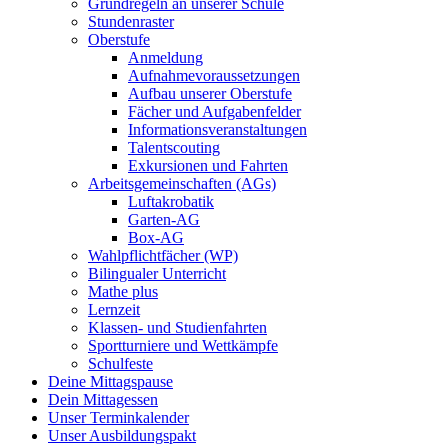
Grundregeln an unserer Schule
Stundenraster
Oberstufe
Anmeldung
Aufnahmevoraussetzungen
Aufbau unserer Oberstufe
Fächer und Aufgabenfelder
Informationsveranstaltungen
Talentscouting
Exkursionen und Fahrten
Arbeitsgemeinschaften (AGs)
Luftakrobatik
Garten-AG
Box-AG
Wahlpflichtfächer (WP)
Bilingualer Unterricht
Mathe plus
Lernzeit
Klassen- und Studienfahrten
Sportturniere und Wettkämpfe
Schulfeste
Deine Mittagspause
Dein Mittagessen
Unser Terminkalender
Unser Ausbildungspakt