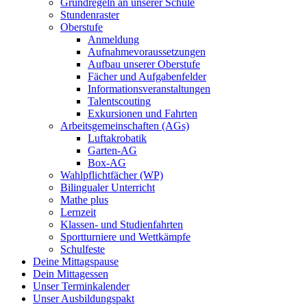
Grundregeln an unserer Schule
Stundenraster
Oberstufe
Anmeldung
Aufnahmevoraussetzungen
Aufbau unserer Oberstufe
Fächer und Aufgabenfelder
Informationsveranstaltungen
Talentscouting
Exkursionen und Fahrten
Arbeitsgemeinschaften (AGs)
Luftakrobatik
Garten-AG
Box-AG
Wahlpflichtfächer (WP)
Bilingualer Unterricht
Mathe plus
Lernzeit
Klassen- und Studienfahrten
Sportturniere und Wettkämpfe
Schulfeste
Deine Mittagspause
Dein Mittagessen
Unser Terminkalender
Unser Ausbildungspakt