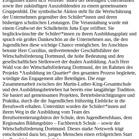
Ereignisses trafen sich Vertreter*innen der beteiligten Unternehmen
sowie ihre zukünftigen Auszubildenden zu einem gemeinsamen
Gruppenbild. Die symbolische Aktion steht für die Wertschätzung
der Unternehmen gegenüber den Schüler*innen und deren
bisherigen schulischen Leistungen. Die Veranstaltung wurde mit
einem Grußwort der Schulleiterin Jutta Espe eröffnet. Sie
beglückwünschte die Schüler\*innen zu ihrem Ausbildungsplatz und
sprach ein großes Dankeschön an die Unternehmen aus, die den
Jugendlichen diese wichtige Chance ermöglichen. Im Anschluss
betonte Herr Corzilius, stellvertretender Geschäftsführer der
Wirtschaftsförderung Dortmund, die hohe Bedeutung und den
gesellschaftlichen Stellenwert der dualen Ausbildung. Auch Herr
Wald von der Wirtschaftsförderung Dortmund, der im Rahmen des
Projekts *Ausbildung im Quartier* den gesamten Prozess begleitete,
würdigte das Engagement aller Beteiligten. Die enge
Zusammenarbeit zwischen der Martin-Luther-King-Gesamtschule
und den Ausbildungsbetrieben hat bereits eine langjährige Tradition.
Sie basiert auf gemeinsamen Projekten, Betriebsbesichtigungen und
Praktika, durch die die Jugendlichen frühzeitig Einblicke in die
Berufswelt erhalten. Unterstützt wurden die Schüler\*innen auf
ihrem Weg in die Ausbildung vom Team des
Berufsorientierungsbüros der Schule, dem Jugendberufshaus, dem
Regionalen Bildungsbüro – Fachbereich Schule – sowie der
Wirtschaftsförderung Dortmund. Dieses starke Netzwerk trägt
entscheidend dazu bei, jungen Menschen einen erfolgreichen Start