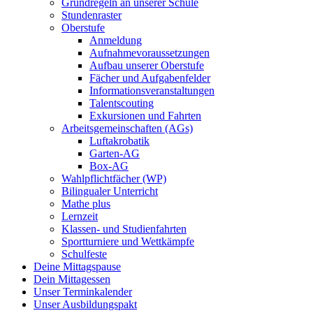
Grundregeln an unserer Schule
Stundenraster
Oberstufe
Anmeldung
Aufnahmevoraussetzungen
Aufbau unserer Oberstufe
Fächer und Aufgabenfelder
Informationsveranstaltungen
Talentscouting
Exkursionen und Fahrten
Arbeitsgemeinschaften (AGs)
Luftakrobatik
Garten-AG
Box-AG
Wahlpflichtfächer (WP)
Bilingualer Unterricht
Mathe plus
Lernzeit
Klassen- und Studienfahrten
Sportturniere und Wettkämpfe
Schulfeste
Deine Mittagspause
Dein Mittagessen
Unser Terminkalender
Unser Ausbildungspakt