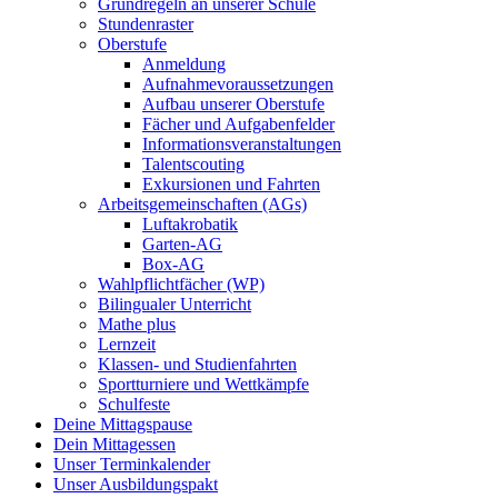
Grundregeln an unserer Schule
Stundenraster
Oberstufe
Anmeldung
Aufnahmevoraussetzungen
Aufbau unserer Oberstufe
Fächer und Aufgabenfelder
Informationsveranstaltungen
Talentscouting
Exkursionen und Fahrten
Arbeitsgemeinschaften (AGs)
Luftakrobatik
Garten-AG
Box-AG
Wahlpflichtfächer (WP)
Bilingualer Unterricht
Mathe plus
Lernzeit
Klassen- und Studienfahrten
Sportturniere und Wettkämpfe
Schulfeste
Deine Mittagspause
Dein Mittagessen
Unser Terminkalender
Unser Ausbildungspakt