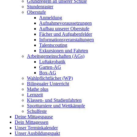
Grundregeln an unserer Schule
Stundenraster
Oberstufe
Anmeldung
Aufnahmevoraussetzungen
Aufbau unserer Oberstufe
Fächer und Aufgabenfelder
Informationsveranstaltungen
Talentscouting
Exkursionen und Fahrten
Arbeitsgemeinschaften (AGs)
Luftakrobatik
Garten-AG
Box-AG
Wahlpflichtfächer (WP)
Bilingualer Unterricht
Mathe plus
Lernzeit
Klassen- und Studienfahrten
Sportturniere und Wettkämpfe
Schulfeste
Deine Mittagspause
Dein Mittagessen
Unser Terminkalender
Unser Ausbildungspakt