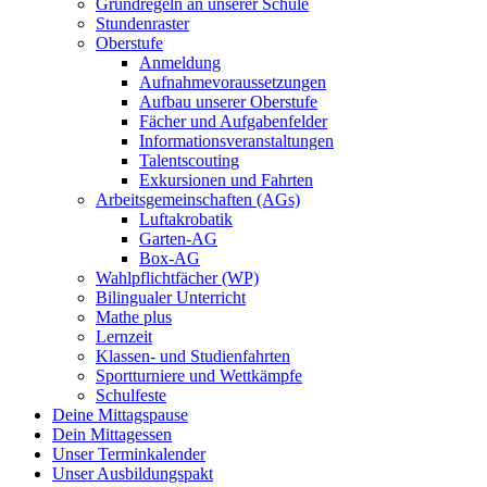
Grundregeln an unserer Schule
Stundenraster
Oberstufe
Anmeldung
Aufnahmevoraussetzungen
Aufbau unserer Oberstufe
Fächer und Aufgabenfelder
Informationsveranstaltungen
Talentscouting
Exkursionen und Fahrten
Arbeitsgemeinschaften (AGs)
Luftakrobatik
Garten-AG
Box-AG
Wahlpflichtfächer (WP)
Bilingualer Unterricht
Mathe plus
Lernzeit
Klassen- und Studienfahrten
Sportturniere und Wettkämpfe
Schulfeste
Deine Mittagspause
Dein Mittagessen
Unser Terminkalender
Unser Ausbildungspakt