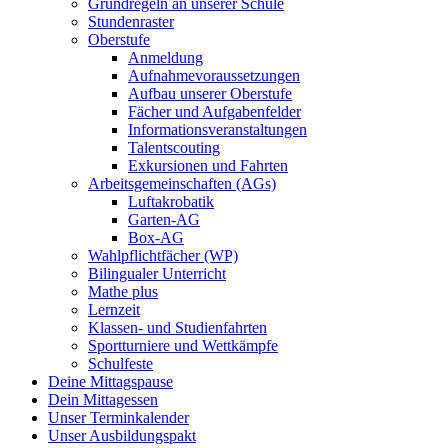
Grundregeln an unserer Schule
Stundenraster
Oberstufe
Anmeldung
Aufnahmevoraussetzungen
Aufbau unserer Oberstufe
Fächer und Aufgabenfelder
Informationsveranstaltungen
Talentscouting
Exkursionen und Fahrten
Arbeitsgemeinschaften (AGs)
Luftakrobatik
Garten-AG
Box-AG
Wahlpflichtfächer (WP)
Bilingualer Unterricht
Mathe plus
Lernzeit
Klassen- und Studienfahrten
Sportturniere und Wettkämpfe
Schulfeste
Deine Mittagspause
Dein Mittagessen
Unser Terminkalender
Unser Ausbildungspakt