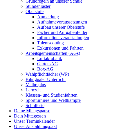
Grundregeln an unserer Schule
Stundenraster
Oberstufe
Anmeldung
Aufnahmevoraussetzungen
Aufbau unserer Oberstufe
Fächer und Aufgabenfelder
Informationsveranstaltungen
Talentscouting
Exkursionen und Fahrten
Arbeitsgemeinschaften (AGs)
Luftakrobatik
Garten-AG
Box-AG
Wahlpflichtfächer (WP)
Bilingualer Unterricht
Mathe plus
Lernzeit
Klassen- und Studienfahrten
Sportturniere und Wettkämpfe
Schulfeste
Deine Mittagspause
Dein Mittagessen
Unser Terminkalender
Unser Ausbildungspakt