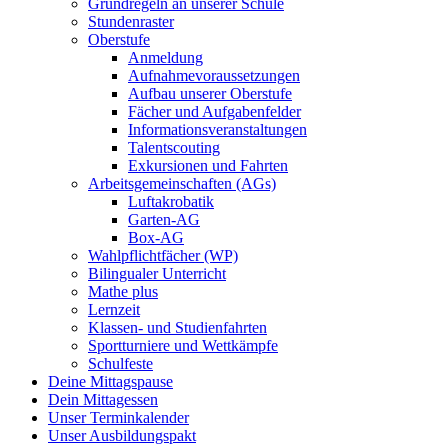
Grundregeln an unserer Schule
Stundenraster
Oberstufe
Anmeldung
Aufnahmevoraussetzungen
Aufbau unserer Oberstufe
Fächer und Aufgabenfelder
Informationsveranstaltungen
Talentscouting
Exkursionen und Fahrten
Arbeitsgemeinschaften (AGs)
Luftakrobatik
Garten-AG
Box-AG
Wahlpflichtfächer (WP)
Bilingualer Unterricht
Mathe plus
Lernzeit
Klassen- und Studienfahrten
Sportturniere und Wettkämpfe
Schulfeste
Deine Mittagspause
Dein Mittagessen
Unser Terminkalender
Unser Ausbildungspakt